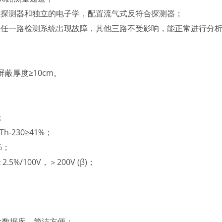
主探测器和独立的电子学，配置流气式反符合探测器；
中如任一路检测系统出现故障，其他三路不受影响，能正常进行分
屏蔽厚度≥10cm。
；
Th-230≥41%；
9%；
.5%/100V，＞200V (β)；
ss数据库，简洁方便；