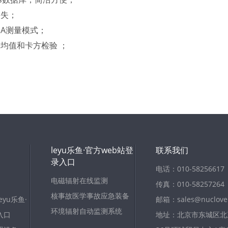
丢失；
DA测量模式；
均值和卡方检验 ；
。
leyu乐鱼·官方web站登
联系我们
录入口
电话：010-58256617
电磁辐射在线监测
传真：010-58257264
核事故医学事故应急装备
yu乐鱼·
邮箱：sales@nuclove
环境辐射自动监测系统
入口
地址：北京市东城区北