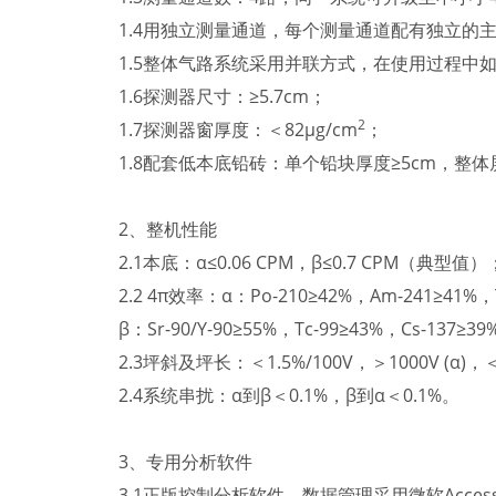
1.4用独立测量通道，每个测量通道配有独立的
1.5整体气路系统采用并联方式，在使用过程
1.6探测器尺寸：≥5.7cm；
2
1.7探测器窗厚度：＜82μg/cm
；
1.8配套低本底铅砖：单个铅块厚度≥5cm，整体
2、整机性能
2.1本底：α≤0.06 CPM，β≤0.7 CPM（典型值）
2.2 4π效率：α：Po-210≥42%，Am-241≥41%，
β：Sr-90/Y-90≥55%，Tc-99≥43%，Cs-137≥3
2.3坪斜及坪长：＜1.5%/100V，＞1000V (α)，＜2
2.4系统串扰：α到β＜0.1%，β到α＜0.1%。
3、专用分析软件
3.1正版控制分析软件，数据管理采用微软Acce