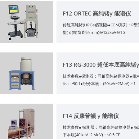
F12 ORTEC 高纯锗γ 能谱仪
传统高纯锗(HPGe)探测器●GEM系列：P型同
型( ≤ )端窗直径(mm)@122keV@1 3
F13 RG-3000 超低本底高纯锗
技术参数●探测器：同轴高纯锗探测器●相对探测
比：≥90:1●积分本底：(50keV~2MeV) ∶<1
F14 反康普顿 γ 能谱仪
技术参数● 探测器：同轴高纯锗探测器● 探测效
下本底(40 keV~2 MeV)：≤0 5 CP