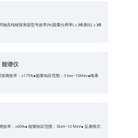
轴高纯锗探测器型号效率(%)能量分辨率( ≤ )峰康比( ≥ )峰
γ 能谱仪
效率：≥175%●能量响应范围：3 kev~10Mev●峰康
率：≥60%● 能量响应范围：3keV~10 MeV● 反康模式