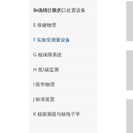
web站登录入口
D 洗消、防护、处置设备
E 保健物理
F 实验室测量设备
G 核保障系统
H 氚\碳监测
I 医学物理
J 标准装置
K 核探测器与核电子学